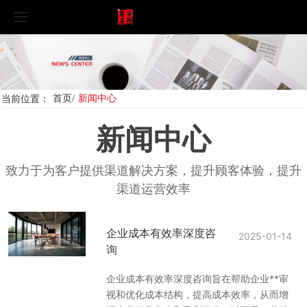
首页
公司简介
当前位置：
首页
/
新闻中心
服务项目
企业文化
新闻中心
新闻中心
产品优势
门店装修质量验收
致力于为客户提供渠道解决方案，提升顾客体验，提升
渠道运营效率
合作案例
门店6S管理咨询
公司新闻
调研系统
神秘顾客检查
行业新闻
案例展示
企业成本有效率深度咨
2025-01-14
询
招贤纳士
终端价格管控
企业成本有效率深度咨询旨在帮助企业**审
视和优化成本结构，提高成本效率，从而增
联系我们
竞争对手研究